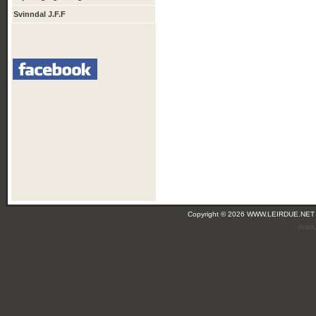
Svinndal J.F.F
Copyright © 2026 WWW.LEIRDUE.NET
(leir