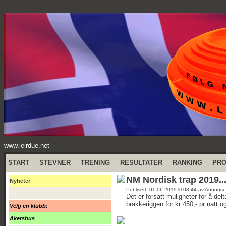
www.leirdue.net
START
STEVNER
TRENING
RESULTATER
RANKING
PR
NM Nordisk trap 2019..
Nyheter
Publisert: 01.06.2019 kl 08:44 av Annonse
Det er forsatt muligheter for å del
brakkeriggen for kr 450,- pr natt og
Velg en klubb:
Akershus