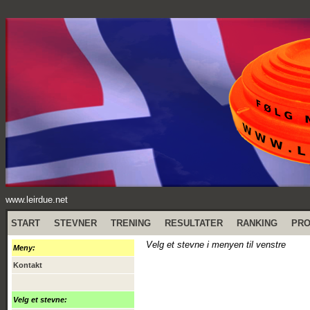
www.leirdue.net
START
STEVNER
TRENING
RESULTATER
RANKING
PR
Velg et stevne i menyen til venstre
Meny:
Kontakt
Velg et stevne: