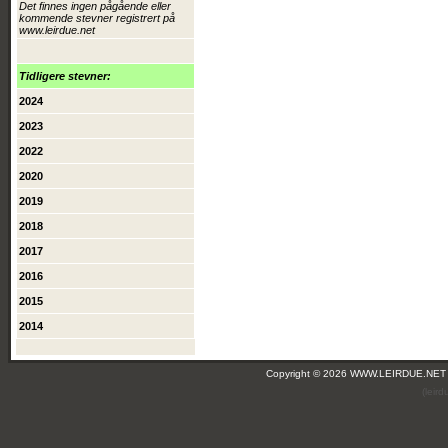
Det finnes ingen pågående eller
kommende stevner registrert på
www.leirdue.net
Tidligere stevner:
2024
2023
2022
2020
2019
2018
2017
2016
2015
2014
Copyright © 2026 WWW.LEIRDUE.NET
(leir