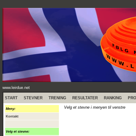
www.leirdue.net
START
STEVNER
TRENING
RESULTATER
RANKING
PR
Velg et stevne i menyen til venstre
Meny:
Kontakt
Velg et stevne: