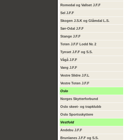
Romedal og Vallset J.F.F
Sel J.F.F
Skogen J.S.K og Glåmdal L.S.
Sør-Odal J.F.F
Stange J.F.F
Toten J.F.F Lodd Nr. 2
Tynset J.F.F og S.S.
Vågå J.F.F
Vang J.F.F
Vestre Slidre J.F.L
Vestre Toten J.F.F
Oslo
Norges Skytterforbund
Oslo skeet- og trapklubb
Oslo Sportsskyttere
Vestfold
Andebu J.F.F
Brunlanes J.F.F og S.S.