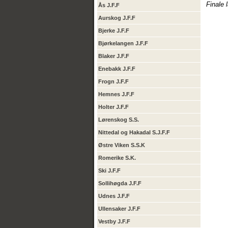
Finale 
Ås J.F.F
Aurskog J.F.F
Bjerke J.F.F
Bjørkelangen J.F.F
Blaker J.F.F
Enebakk J.F.F
Frogn J.F.F
Hemnes J.F.F
Holter J.F.F
Lørenskog S.S.
Nittedal og Hakadal S.J.F.F
Østre Viken S.S.K
Romerike S.K.
Ski J.F.F
Sollihøgda J.F.F
Udnes J.F.F
Ullensaker J.F.F
Vestby J.F.F