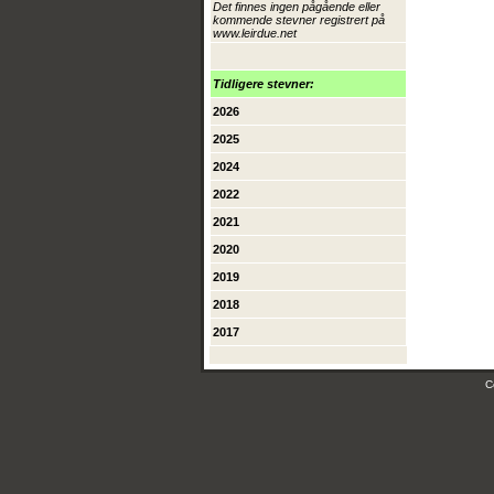
Det finnes ingen pågående eller
kommende stevner registrert på
www.leirdue.net
Tidligere stevner:
2026
2025
2024
2022
2021
2020
2019
2018
2017
C