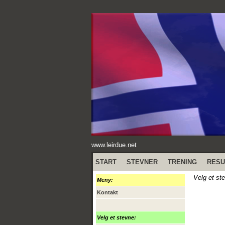
www.leirdue.net
START
STEVNER
TRENING
RESU
Velg et st
Meny:
Kontakt
Velg et stevne: