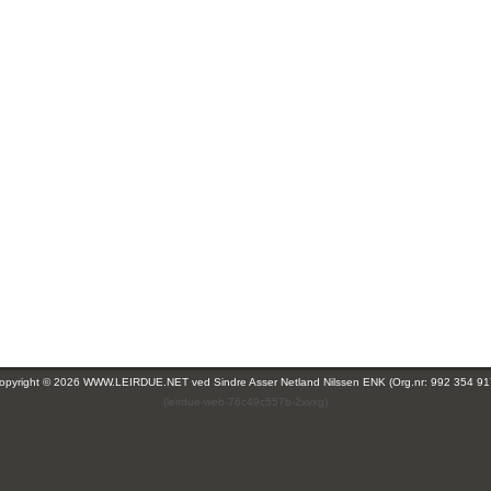
opyright © 2026 WWW.LEIRDUE.NET ved
Sindre Asser Netland Nilssen ENK (Org.nr: 992 354 91
(leirdue-web-76c49c557b-2xvxg)