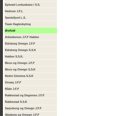
Eplerød Lerduebane / S.S.
Hedrum J.F.L
Sandefjord L.S.
Team Hagleskyting
Østfold
Arbeidernes J.F.F Halden
Eidsberg Omegn J.F.F
Eidsberg Omegn S.S.K
Halden S.S.K.
Moss og Omegn J.F.F
Moss og Omegn S.S.K
Nedre Glomma S.S.K
Onsøy J.F.F
Råde J.F.F
Rakkestad og Degernes J.F.F
Rakkestad S.S.K
Sarpsborg og Omegn J.F.F
Skjeberg og Omegn J.F.F