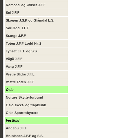
Romedal og Vallset J.F.F
Sel J.F.F
Skogen J.S.K og Glåmdal L.S.
Sør-Odal J.F.F
Stange J.F.F
Toten J.F.F Lodd Nr. 2
Tynset J.F.F og S.S.
Vågå J.F.F
Vang J.F.F
Vestre Slidre J.F.L
Vestre Toten J.F.F
Oslo
Norges Skytterforbund
Oslo skeet- og trapklubb
Oslo Sportsskyttere
Vestfold
Andebu J.F.F
Brunlanes J.F.F og S.S.