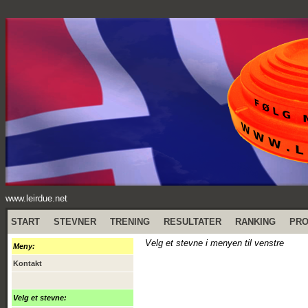
www.leirdue.net
START
STEVNER
TRENING
RESULTATER
RANKING
PR
Velg et stevne i menyen til venstre
Meny:
Kontakt
Velg et stevne: