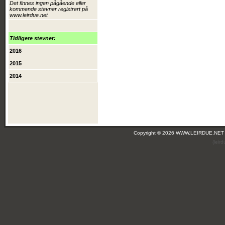
Det finnes ingen pågående eller
kommende stevner registrert på
www.leirdue.net
Tidligere stevner:
2016
2015
2014
Copyright © 2026 WWW.LEIRDUE.NET
(leir