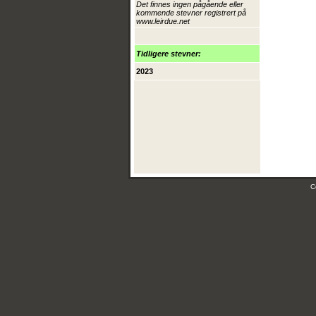
Det finnes ingen pågående eller
kommende stevner registrert på
www.leirdue.net
Tidligere stevner:
2023
C