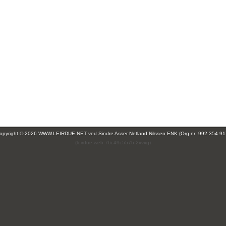
opyright © 2026 WWW.LEIRDUE.NET ved
Sindre Asser Netland Nilssen ENK (Org.nr: 992 354 91
(leirdue-web-76c49c557b-2xvxg)