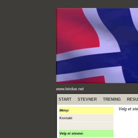
www.leirdue.net
START
STEVNER
TRENING
RESU
Velg et st
Meny:
Kontakt
Velg et stevne: