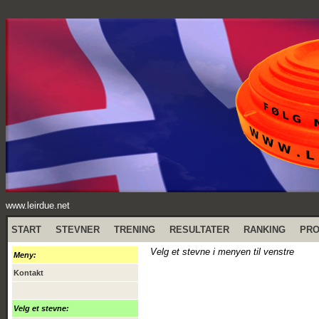
www.leirdue.net
START
STEVNER
TRENING
RESULTATER
RANKING
PR
Velg et stevne i menyen til venstre
Meny:
Kontakt
Velg et stevne: