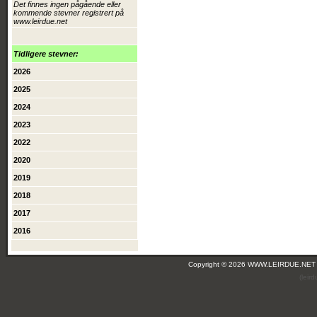
Det finnes ingen pågående eller
kommende stevner registrert på
www.leirdue.net
Tidligere stevner:
2026
2025
2024
2023
2022
2020
2019
2018
2017
2016
Copyright © 2026 WWW.LEIRDUE.NET
(leir