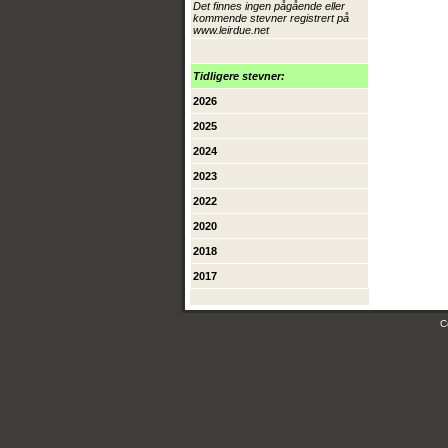
Det finnes ingen pågående eller
kommende stevner registrert på
www.leirdue.net
Tidligere stevner:
2026
2025
2024
2023
2022
2020
2018
2017
C