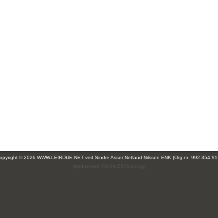
opyright © 2026 WWW.LEIRDUE.NET ved
Sindre Asser Netland Nilssen ENK (Org.nr: 992 354 91
(leirdue-web-76c49c557b-2xvxg)