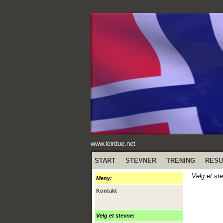
www.leirdue.net
START
STEVNER
TRENING
RESU
Velg et st
Meny:
Kontakt
Velg et stevne: