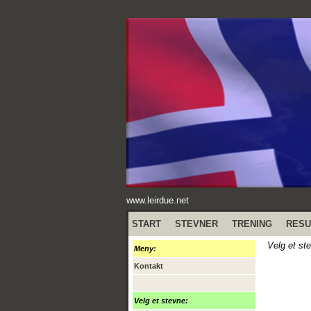
www.leirdue.net
START
STEVNER
TRENING
RESU
Velg et st
Meny:
Kontakt
Velg et stevne: