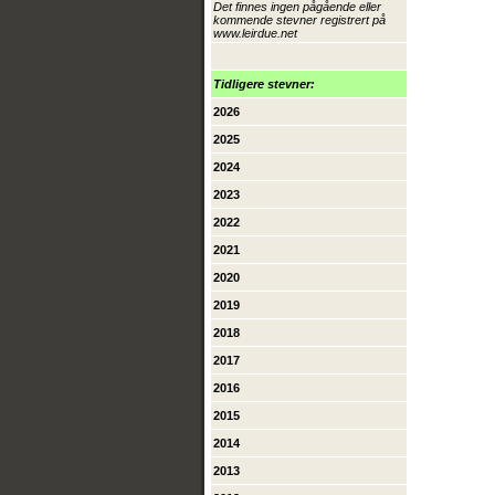
Det finnes ingen pågående eller
kommende stevner registrert på
www.leirdue.net
Tidligere stevner:
2026
2025
2024
2023
2022
2021
2020
2019
2018
2017
2016
2015
2014
2013