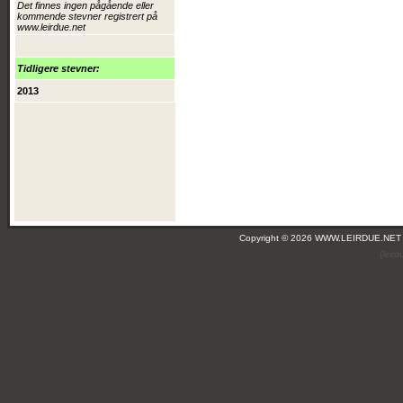
Det finnes ingen pågående eller
kommende stevner registrert på
www.leirdue.net
Tidligere stevner:
2013
Copyright © 2026 WWW.LEIRDUE.NET
(leir