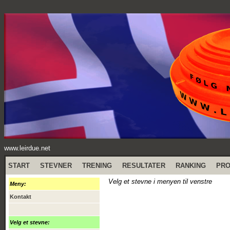
www.leirdue.net
START
STEVNER
TRENING
RESULTATER
RANKING
PR
Velg et stevne i menyen til venstre
Meny:
Kontakt
Velg et stevne: