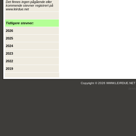
Det finnes ingen pågående eller
kommende stevner registrert på
www.leirdue.net
Tidligere stevner:
2026
2025
2024
2023
2022
2019
Copyright © 2026 WWW.LEIRDUE.NET
(leir