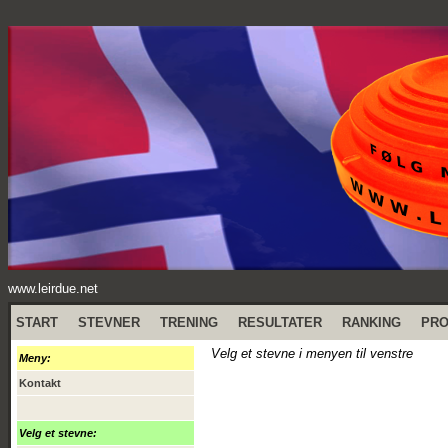
www.leirdue.net
START
STEVNER
TRENING
RESULTATER
RANKING
PR
Velg et stevne i menyen til venstre
Meny:
Kontakt
Velg et stevne: