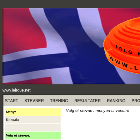
www.leirdue.net
START
STEVNER
TRENING
RESULTATER
RANKING
PR
Velg et stevne i menyen til venstre
Meny:
Kontakt
Velg et stevne: