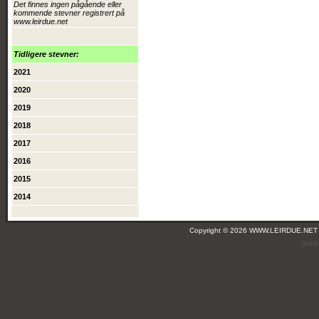
Det finnes ingen pågående eller
kommende stevner registrert på
www.leirdue.net
Tidligere stevner:
2021
2020
2019
2018
2017
2016
2015
2014
Copyright © 2026 WWW.LEIRDUE.NET
(leir