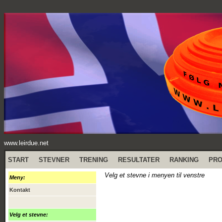
www.leirdue.net
START
STEVNER
TRENING
RESULTATER
RANKING
PR
Velg et stevne i menyen til venstre
Meny:
Kontakt
Velg et stevne: