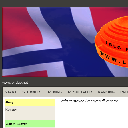
www.leirdue.net
START
STEVNER
TRENING
RESULTATER
RANKING
PR
Velg et stevne i menyen til venstre
Meny:
Kontakt
Velg et stevne: