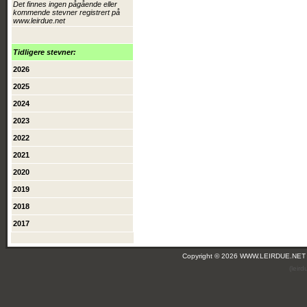
Det finnes ingen pågående eller
kommende stevner registrert på
www.leirdue.net
Tidligere stevner:
2026
2025
2024
2023
2022
2021
2020
2019
2018
2017
Copyright © 2026 WWW.LEIRDUE.NET
(leir