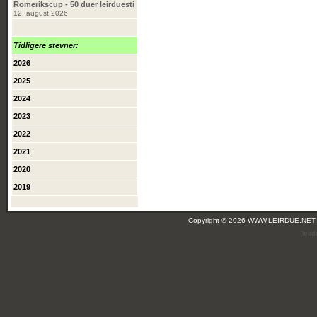
Romerikscup - 50 duer leirduesti
12. august 2026
Tidligere stevner:
2026
2025
2024
2023
2022
2021
2020
2019
Copyright © 2026 WWW.LEIRDUE.NET
(lei