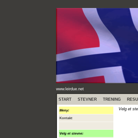
www.leirdue.net
START
STEVNER
TRENING
RESU
Velg et st
Meny:
Kontakt
Velg et stevne: