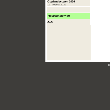
Opplandscupen 2026
15. august 2026
Tidligere stevner:
2025
C