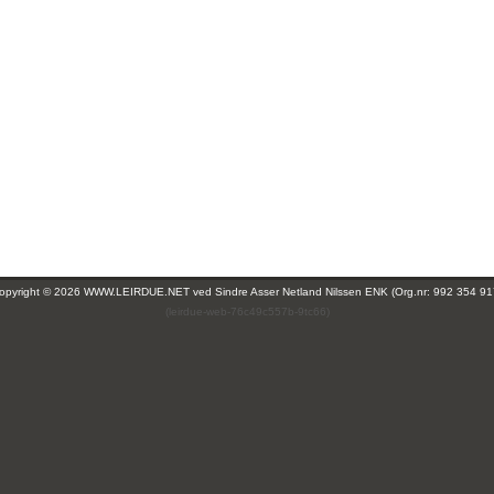
opyright © 2026 WWW.LEIRDUE.NET ved
Sindre Asser Netland Nilssen ENK (Org.nr: 992 354 91
(leirdue-web-76c49c557b-9tc66)