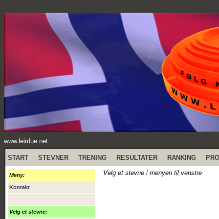
www.leirdue.net
START
STEVNER
TRENING
RESULTATER
RANKING
PR
Velg et stevne i menyen til venstre
Meny:
Kontakt
Velg et stevne: