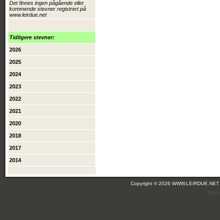
Det finnes ingen pågående eller
kommende stevner registrert på
www.leirdue.net
Tidligere stevner:
2026
2025
2024
2023
2022
2021
2020
2018
2017
2014
Copyright © 2026 WWW.LEIRDUE.NET
(leir