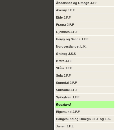
Åndalsnes og Omegn J.F.F
Averøy J.F.F
Eide J.F.F
Fræna J.F.F
Gjemnes J.F.F
Herøy og Sande J.F.F
Nordvestlandet L.K.
Ørskog J.S.S
Ørsta J.F.F
Skåla J.F.F
Sula J.F.F
Sunndal J.F.F
Surnadal J.F.F
Sykkylven J.F.F
Rogaland
Eigersund J.F.F
Haugesund og Omegn J.F.F og L.K.
Jæren J.F.L