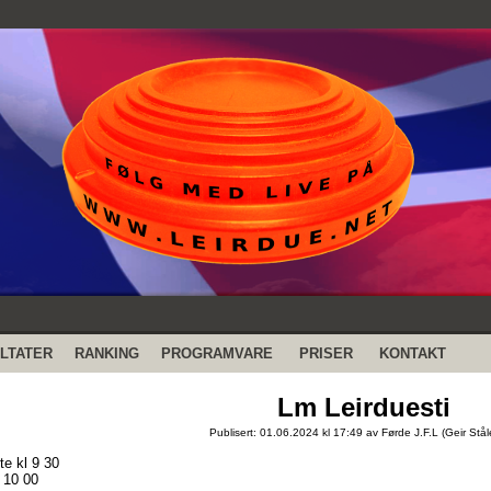
LTATER
RANKING
PROGRAMVARE
PRISER
KONTAKT
Lm Leirduesti
Publisert: 01.06.2024 kl 17:49 av Førde J.F.L (Geir Stål
e kl 9 30
l 10 00