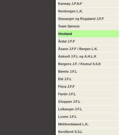
Karmøy J.F.N.F
Nordvegen L.K.
Stavanger og Rogaland J.F.F
Team Sørvest
Vestland
Årdal J.F.F
Åsane J.F.F / Bergen L.K.
Askvoll J.F.L og A.H.L.K
Bergens J.F. / Kismul S.S.K
Bømlo J.F.L
Eid J.F.L
Flora J.F.F
Førde J.F.L
Gloppen J.F.L
Leikanger J.F.L
Luster J.F.L
Midthordaland L.K.
Nordfjord S.S.L