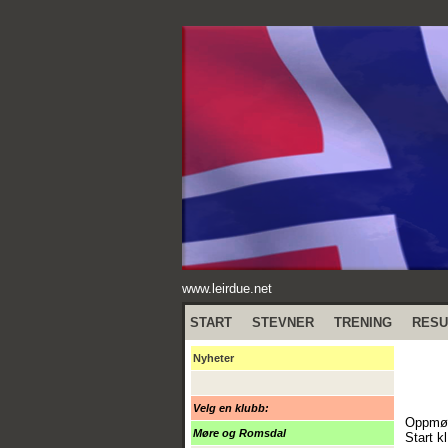
www.leirdue.net
START
STEVNER
TRENING
RESU
Nyheter
Velg en klubb:
Oppmøt
Møre og Romsdal
Start k