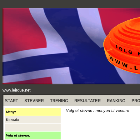
www.leirdue.net
START
STEVNER
TRENING
RESULTATER
RANKING
PR
Velg et stevne i menyen til venstre
Meny:
Kontakt
Velg et stevne: