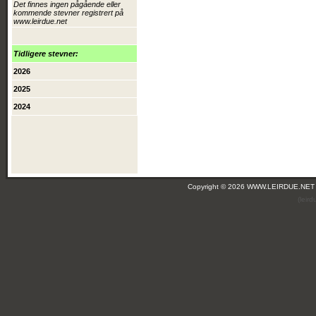
Det finnes ingen pågående eller
kommende stevner registrert på
www.leirdue.net
Tidligere stevner:
2026
2025
2024
Copyright © 2026 WWW.LEIRDUE.NET
(leir