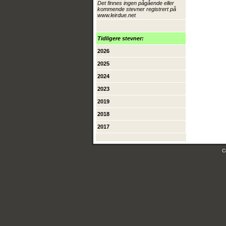
Det finnes ingen pågående eller
kommende stevner registrert på
www.leirdue.net
Tidligere stevner:
2026
2025
2024
2023
2019
2018
2017
C