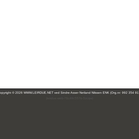
opyright © 2026 WWW.LEIRDUE.NET ved
Sindre Asser Netland Nilssen ENK (Org.nr: 992 354 91
(leirdue-web-76c49c557b-5zcqw)