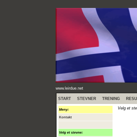
www.leirdue.net
START
STEVNER
TRENING
RESU
Velg et st
Meny:
Kontakt
Velg et stevne: