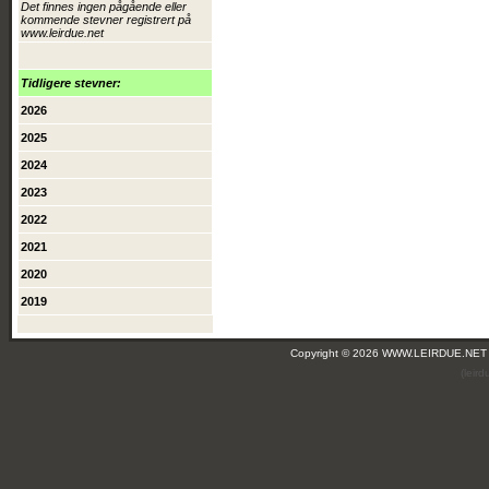
Det finnes ingen pågående eller
kommende stevner registrert på
www.leirdue.net
Tidligere stevner:
2026
2025
2024
2023
2022
2021
2020
2019
Copyright © 2026 WWW.LEIRDUE.NET
(leir