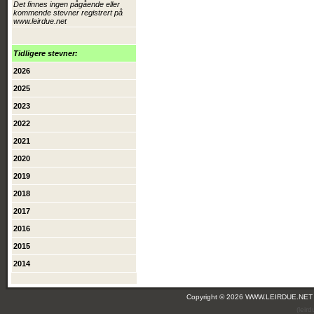
Det finnes ingen pågående eller
kommende stevner registrert på
www.leirdue.net
Tidligere stevner:
2026
2025
2023
2022
2021
2020
2019
2018
2017
2016
2015
2014
Copyright © 2026 WWW.LEIRDUE.NET
(leir