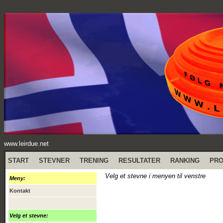
www.leirdue.net
START
STEVNER
TRENING
RESULTATER
RANKING
PR
Velg et stevne i menyen til venstre
Meny:
Kontakt
Velg et stevne: