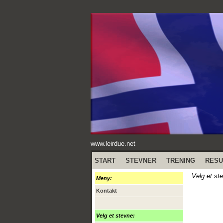
www.leirdue.net
START
STEVNER
TRENING
RESU
Velg et st
Meny:
Kontakt
Velg et stevne: