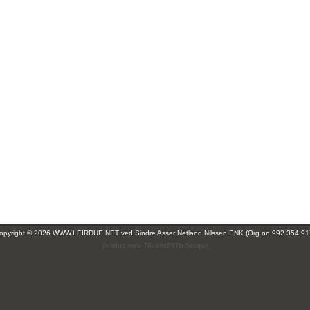
opyright © 2026 WWW.LEIRDUE.NET ved
Sindre Asser Netland Nilssen ENK (Org.nr: 992 354 91
(leirdue-web-76c49c557b-5zcqw)