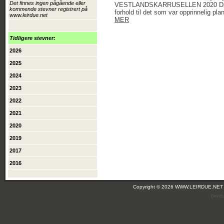
Det finnes ingen pågående eller
VESTLANDSKARRUSELLEN 2020 Da nærme
kommende stevner registrert på
forhold til det som var opprinnelig p
www.leirdue.net
MER
Tidligere stevner:
2026
2025
2024
2023
2022
2021
2020
2019
2017
2016
Copyright © 2026 WWW.LEIRDUE.NET
(leir