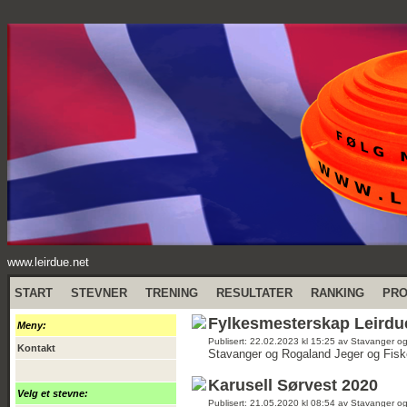
www.leirdue.net
START
STEVNER
TRENING
RESULTATER
RANKING
PR
Fylkesmesterskap Leirdu
Meny:
Publisert: 22.02.2023 kl 15:25 av Stavanger o
Kontakt
Stavanger og Rogaland Jeger og Fiske
Karusell Sørvest 2020
Velg et stevne:
Publisert: 21.05.2020 kl 08:54 av Stavanger o