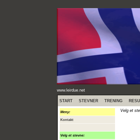
www.leirdue.net
START
STEVNER
TRENING
RESU
Velg et st
Meny:
Kontakt
Velg et stevne: