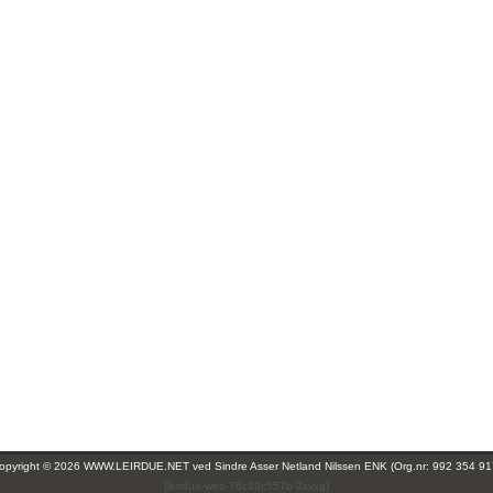
opyright © 2026 WWW.LEIRDUE.NET ved
Sindre Asser Netland Nilssen ENK (Org.nr: 992 354 91
(leirdue-web-76c49c557b-2xvxg)