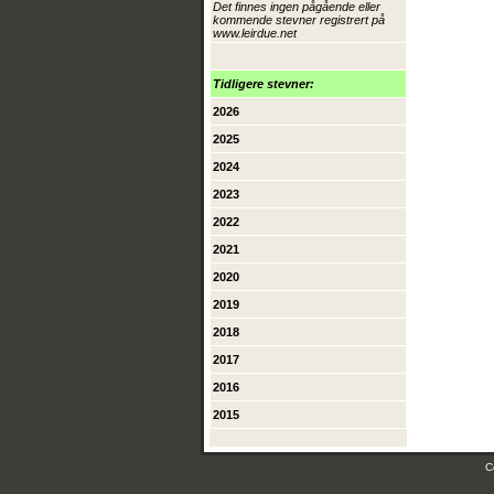
Det finnes ingen pågående eller
kommende stevner registrert på
www.leirdue.net
Tidligere stevner:
2026
2025
2024
2023
2022
2021
2020
2019
2018
2017
2016
2015
C