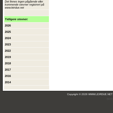
Det finnes ingen pågående eller
kommende stevner registrert på
www.leirdue.net
Tidligere stevner:
2026
2025
2024
2023
2022
2019
2018
2017
2016
2014
Copyright © 2026 WWW.LEIRDUE.NET
(leir