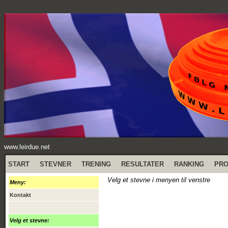
www.leirdue.net
START
STEVNER
TRENING
RESULTATER
RANKING
PR
Velg et stevne i menyen til venstre
Meny:
Kontakt
Velg et stevne: