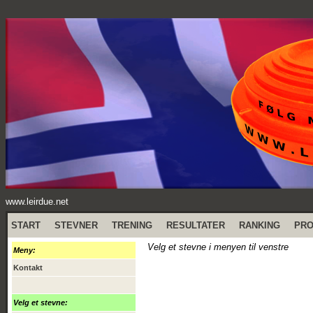
www.leirdue.net
START
STEVNER
TRENING
RESULTATER
RANKING
PR
Velg et stevne i menyen til venstre
Meny:
Kontakt
Velg et stevne: