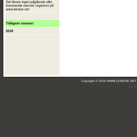
Det finnes ingen pågående eller
kommende stevner registrert på
www.leirdue.net
Tidligere stevner:
2018
Copyright © 2026 WWW.LEIRDUE.NET
(leir