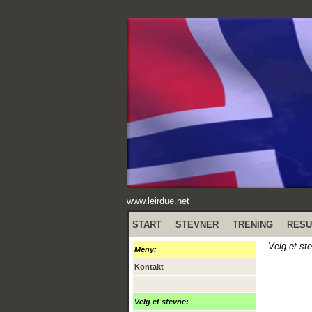
www.leirdue.net
START
STEVNER
TRENING
RESU
Velg et st
Meny:
Kontakt
Velg et stevne: