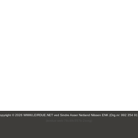
opyright © 2026 WWW.LEIRDUE.NET ved
Sindre Asser Netland Nilssen ENK (Org.nr: 992 354 91
(leirdue-web-76c49c557b-2xvxg)