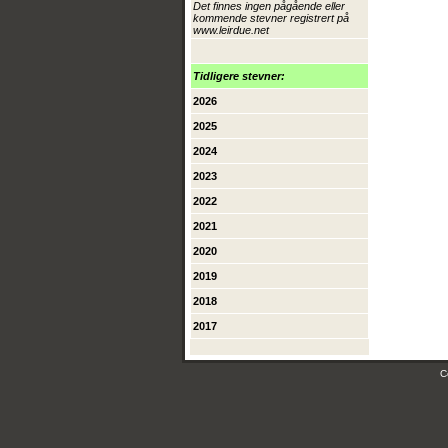
Det finnes ingen pågående eller
kommende stevner registrert på
www.leirdue.net
Tidligere stevner:
2026
2025
2024
2023
2022
2021
2020
2019
2018
2017
C