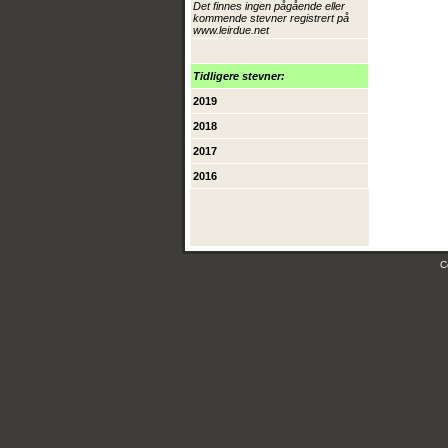
Det finnes ingen pågående eller
kommende stevner registrert på
www.leirdue.net
Tidligere stevner:
2019
2018
2017
2016
C