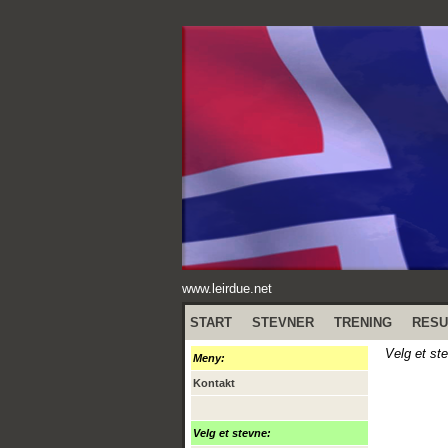
www.leirdue.net
START
STEVNER
TRENING
RESU
Velg et st
Meny:
Kontakt
Velg et stevne: