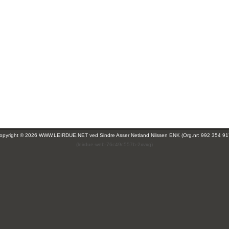
opyright © 2026 WWW.LEIRDUE.NET ved
Sindre Asser Netland Nilssen ENK (Org.nr: 992 354 91
(leirdue-web-76c49c557b-2xvxg)