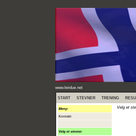
www.leirdue.net
START
STEVNER
TRENING
RESU
Velg et st
Meny:
Kontakt
Velg et stevne: