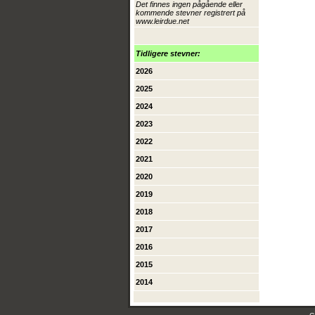
Det finnes ingen pågående eller
kommende stevner registrert på
www.leirdue.net
Tidligere stevner:
2026
2025
2024
2023
2022
2021
2020
2019
2018
2017
2016
2015
2014