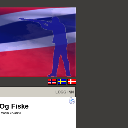
LOGG INN
 Og Fiske
 Martin Bruarøy)