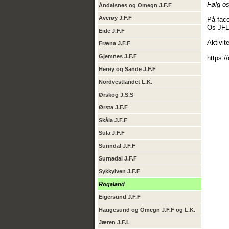
Følg o
Åndalsnes og Omegn J.F.F
Averøy J.F.F
På face
Os JFL
Eide J.F.F
Aktivit
Fræna J.F.F
Gjemnes J.F.F
https:
Herøy og Sande J.F.F
Nordvestlandet L.K.
Ørskog J.S.S
Ørsta J.F.F
Skåla J.F.F
Sula J.F.F
Sunndal J.F.F
Surnadal J.F.F
Sykkylven J.F.F
Rogaland
Eigersund J.F.F
Haugesund og Omegn J.F.F og L.K.
Jæren J.F.L