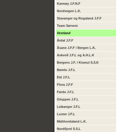
Karmøy J.F.N.F
Nordvegen L.K.
Stavanger og Rogaland J.F.F
Team Sørvest
Vestland
Årdal J.F.F
Åsane J.F.F / Bergen L.K.
Askvoll J.F.L og A.H.L.K
Bergens J.F. / Kismul S.S.K
Bømlo J.F.L
Eid J.F.L
Flora J.F.F
Førde J.F.L
Gloppen J.F.L
Leikanger J.F.L
Luster J.F.L
Midthordaland L.K.
Nordfjord S.S.L