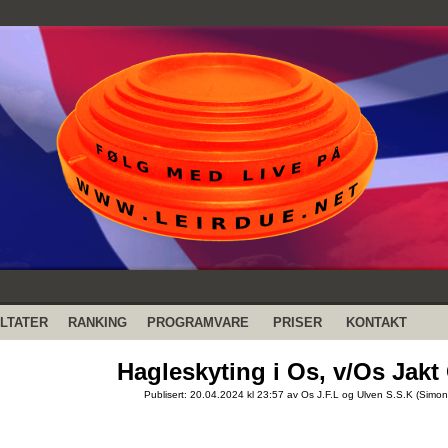
LTATER
RANKING
PROGRAMVARE
PRISER
KONTAKT
Hagleskyting i Os, v/Os Jakt
Publisert: 20.04.2024 kl 23:57 av Os J.F.L og Ulven S.S.K (Simon