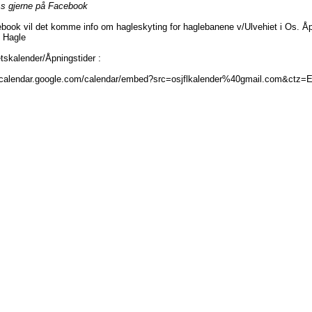
ss gjerne på Facebook
book vil det komme info om hagleskyting for haglebanene v/Ulvehiet i Os. Åpn
 Hagle
etskalender/Åpningstider :
//calendar.google.com/calendar/embed?src=osjflkalender%40gmail.com&ctz