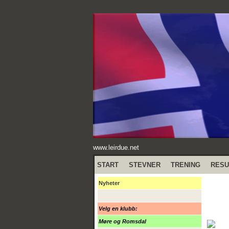
www.leirdue.net
START
STEVNER
TRENING
RESU
Nyheter
Velg en klubb:
Møre og Romsdal