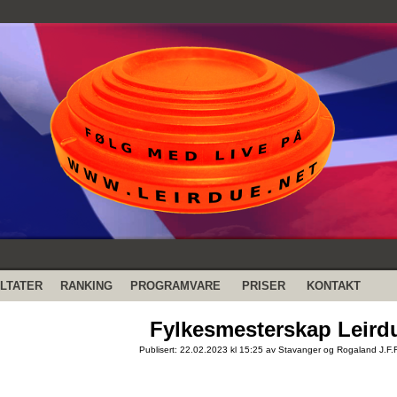
LTATER
RANKING
PROGRAMVARE
PRISER
KONTAKT
Fylkesmesterskap Leirdu
Publisert: 22.02.2023 kl 15:25 av Stavanger og Rogaland J.F.