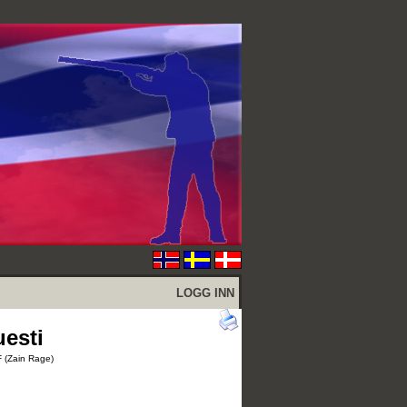
LOGG INN
esti
F (Zain Rage)