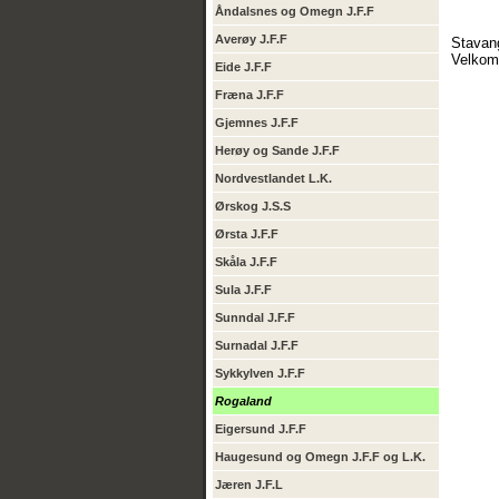
Åndalsnes og Omegn J.F.F
Averøy J.F.F
Stavang
Velko
Eide J.F.F
Fræna J.F.F
Gjemnes J.F.F
Herøy og Sande J.F.F
Nordvestlandet L.K.
Ørskog J.S.S
Ørsta J.F.F
Skåla J.F.F
Sula J.F.F
Sunndal J.F.F
Surnadal J.F.F
Sykkylven J.F.F
Rogaland
Eigersund J.F.F
Haugesund og Omegn J.F.F og L.K.
Jæren J.F.L