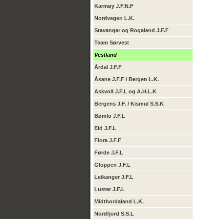
Karmøy J.F.N.F
Nordvegen L.K.
Stavanger og Rogaland J.F.F
Team Sørvest
Vestland
Årdal J.F.F
Åsane J.F.F / Bergen L.K.
Askvoll J.F.L og A.H.L.K
Bergens J.F. / Kismul S.S.K
Bømlo J.F.L
Eid J.F.L
Flora J.F.F
Førde J.F.L
Gloppen J.F.L
Leikanger J.F.L
Luster J.F.L
Midthordaland L.K.
Nordfjord S.S.L