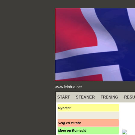
www.leirdue.net
START
STEVNER
TRENING
RESU
Nyheter
Velg en klubb:
Møre og Romsdal