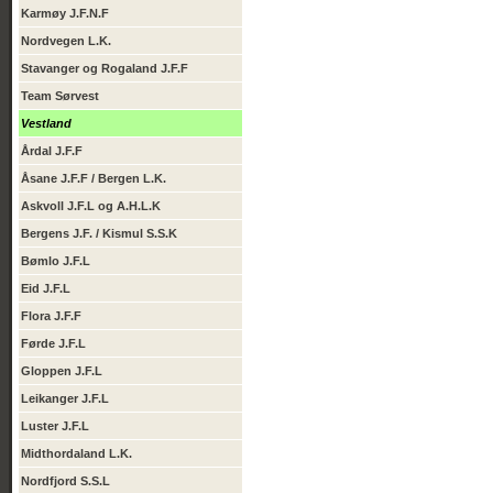
Karmøy J.F.N.F
Nordvegen L.K.
Stavanger og Rogaland J.F.F
Team Sørvest
Vestland
Årdal J.F.F
Åsane J.F.F / Bergen L.K.
Askvoll J.F.L og A.H.L.K
Bergens J.F. / Kismul S.S.K
Bømlo J.F.L
Eid J.F.L
Flora J.F.F
Førde J.F.L
Gloppen J.F.L
Leikanger J.F.L
Luster J.F.L
Midthordaland L.K.
Nordfjord S.S.L