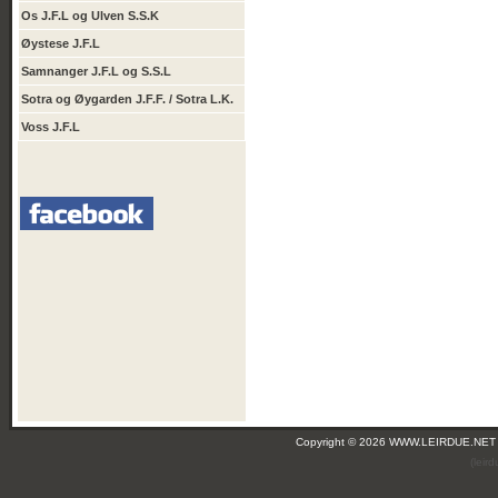
Os J.F.L og Ulven S.S.K
Øystese J.F.L
Samnanger J.F.L og S.S.L
Sotra og Øygarden J.F.F. / Sotra L.K.
Voss J.F.L
Copyright © 2026 WWW.LEIRDUE.NET
(leir