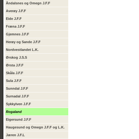
Åndalsnes og Omegn J.F.F
Averøy J.F.F
Eide J.F.F
Fræna J.F.F
Gjemnes J.F.F
Herøy og Sande J.F.F
Nordvestlandet L.K.
Ørskog J.S.S
Ørsta J.F.F
Skåla J.F.F
Sula J.F.F
Sunndal J.F.F
Surnadal J.F.F
Sykkylven J.F.F
Rogaland
Eigersund J.F.F
Haugesund og Omegn J.F.F og L.K.
Jæren J.F.L