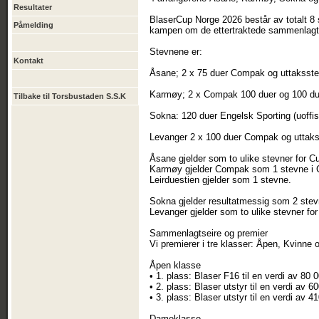
Resultater
BlaserCup Norge 2026 består av totalt 8 st
Påmelding
kampen om de ettertraktede sammenlagt
Stevnene er:
Kontakt
Åsane; 2 x 75 duer Compak og uttaksst
Karmøy; 2 x Compak 100 duer og 100 due
Tilbake til Torsbustaden S.S.K
Sokna: 120 duer Engelsk Sporting (uoffis
Levanger 2 x 100 duer Compak og utta
Åsane gjelder som to ulike stevner for C
Karmøy gjelder Compak som 1 stevne i C
Leirduestien gjelder som 1 stevne.
Sokna gjelder resultatmessig som 2 stev
Levanger gjelder som to ulike stevner fo
Sammenlagtseire og premier
Vi premierer i tre klasser: Åpen, Kvinne
Åpen klasse
• 1. plass: Blaser F16 til en verdi av 80 
• 2. plass: Blaser utstyr til en verdi av 6
• 3. plass: Blaser utstyr til en verdi av 4
Dameklasse