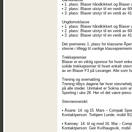
• 1. plass: Blaser håndkikkert og Blaser u
• 2. plass: Blaser utstyr til en verdi av 6
• 3. plass: Blaser utstyr til en verdi av 4
Ungdomsklasse
• 1. plass: Blaser håndkikkert og Blaser u
• 2. plass: Blaser utstyr til en verdi av 6
• 3. plass: Blaser utstyr til en verdi av 4
Det premieres 1. plass for klassene Åpe
stevne i tillegg til vanlige klassepremieri
Trekkepremier
Blaser er en viktig sponsor for hvert enk
solide trekkepremier til hvert enkelt stev
av en Blaser F3 på Levanger. Alle som ha
Trening og overnatting
Trening tilbys dagene før hver stevnehelg
på alle steder. Unntaket er Sokna som 
Sporting i uke 28. Her vil det være press-
Stevneoversikt
• Åsane: 14. og 15. Mars – Compak Spor
Kontaktperson: Torbjørn Lunde, mobil 91
• Karmøy: 14. til og med 16. Mai – Compa
Kontaktperson: Geir Kvilhaugsvik, mobil