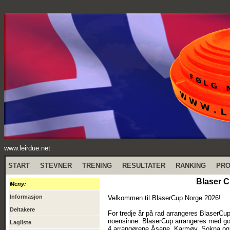
www.leirdue.net
START
STEVNER
TRENING
RESULTATER
RANKING
PR
Blaser 
Meny:
Informasjon
Velkommen til BlaserCup Norge 2026!
Deltakere
For tredje år på rad arrangeres BlaserCu
noensinne. BlaserCup arrangeres med go
Lagliste
4 arrangørene Åsane, Karmøy, Sokna og