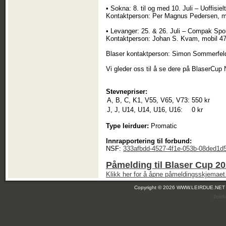
• Sokna: 8. til og med 10. Juli – Uoffisi
Kontaktperson: Per Magnus Pedersen, m
• Levanger: 25. & 26. Juli – Compak Spor
Kontaktperson: Johan S. Kvam, mobil 47
Blaser kontaktperson: Simon Sommerfeld
Vi gleder oss til å se dere på BlaserCup
Stevnepriser:
A, B, C, K1, V55, V65, V73:
550 kr
J, J, U14, U14, U16, U16:
0 kr
Type leirduer:
Promatic
Innrapportering til forbund:
NSF:
333afbdd-4527-4f1e-053b-08ded1d
Påmelding til Blaser Cup 2
Klikk her for å åpne påmeldingsskjemaet
Copyright © 2026 WWW.LEIRDUE.NET
(leir