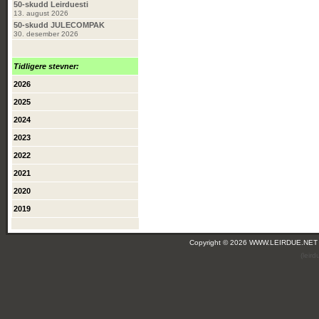
50-skudd Leirduesti
13. august 2026
50-skudd JULECOMPAK
30. desember 2026
Tidligere stevner:
2026
2025
2024
2023
2022
2021
2020
2019
Copyright © 2026 WWW.LEIRDUE.NET
(leir