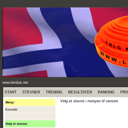
www.leirdue.net
START
STEVNER
TRENING
RESULTATER
RANKING
PR
Velg et stevne i menyen til venstre
Meny:
Kontakt
Velg et stevne: