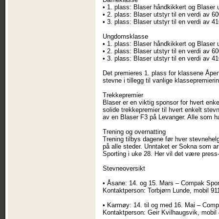
• 1. plass: Blaser håndkikkert og Blaser u
• 2. plass: Blaser utstyr til en verdi av 6
• 3. plass: Blaser utstyr til en verdi av 4
Ungdomsklasse
• 1. plass: Blaser håndkikkert og Blaser u
• 2. plass: Blaser utstyr til en verdi av 6
• 3. plass: Blaser utstyr til en verdi av 4
Det premieres 1. plass for klassene Åpe
stevne i tillegg til vanlige klassepremieri
Trekkepremier
Blaser er en viktig sponsor for hvert enk
solide trekkepremier til hvert enkelt stev
av en Blaser F3 på Levanger. Alle som ha
Trening og overnatting
Trening tilbys dagene før hver stevnehelg
på alle steder. Unntaket er Sokna som 
Sporting i uke 28. Her vil det være press-
Stevneoversikt
• Åsane: 14. og 15. Mars – Compak Spor
Kontaktperson: Torbjørn Lunde, mobil 91
• Karmøy: 14. til og med 16. Mai – Compa
Kontaktperson: Geir Kvilhaugsvik, mobil