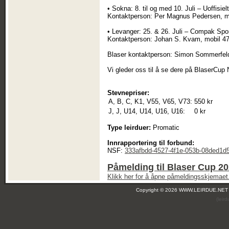
• Sokna: 8. til og med 10. Juli – Uoffisi
Kontaktperson: Per Magnus Pedersen, m
• Levanger: 25. & 26. Juli – Compak Spor
Kontaktperson: Johan S. Kvam, mobil 47
Blaser kontaktperson: Simon Sommerfeld
Vi gleder oss til å se dere på BlaserCup
Stevnepriser:
A, B, C, K1, V55, V65, V73:
550 kr
J, J, U14, U14, U16, U16:
0 kr
Type leirduer:
Promatic
Innrapportering til forbund:
NSF:
333afbdd-4527-4f1e-053b-08ded1d
Påmelding til Blaser Cup 2
Klikk her for å åpne påmeldingsskjemaet
Copyright © 2026 WWW.LEIRDUE.NET
(leir