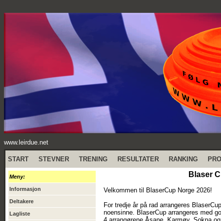
www.leirdue.net
START
STEVNER
TRENING
RESULTATER
RANKING
PR
Blaser 
Meny:
Informasjon
Velkommen til BlaserCup Norge 2026!
Deltakere
For tredje år på rad arrangeres BlaserCu
noensinne. BlaserCup arrangeres med go
Lagliste
4 arrangørene Åsane, Karmøy, Sokna og