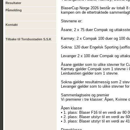
Resultater
BlaserCup Norge 2026 består av totalt 8 st
Påmelding
kampen om de ettertraktede sammenlagt
Stevnene er:
Kontakt
Åsane; 2 x 75 duer Compak og uttaksst
Karmøy; 2 x Compak 100 duer og 100 due
Tilbake til Torsbustaden S.S.K
Sokna: 120 duer Engelsk Sporting (uoffis
Levanger 2 x 100 duer Compak og utta
Åsane gjelder som to ulike stevner for C
Karmøy gjelder Compak som 1 stevne i C
Leirduestien gjelder som 1 stevne.
Sokna gjelder resultatmessig som 2 stev
Levanger gjelder som to ulike stevner fo
Sammenlagtseire og premier
Vi premierer i tre klasser: Åpen, Kvinne
Åpen klasse
• 1. plass: Blaser F16 til en verdi av 80 
• 2. plass: Blaser utstyr til en verdi av 6
• 3. plass: Blaser utstyr til en verdi av 4
Dameklasse