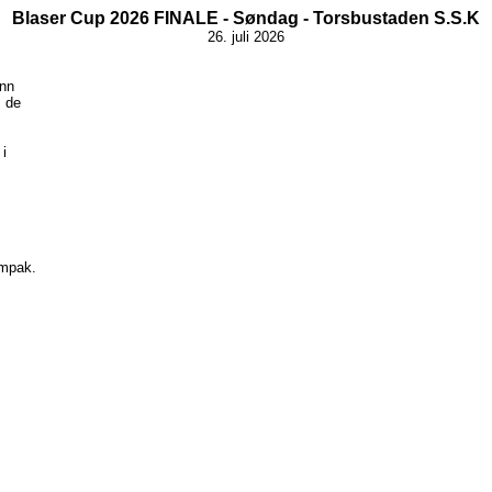
Blaser Cup 2026 FINALE - Søndag - Torsbustaden S.S.K
26. juli 2026
enn
m de
 i
ompak.