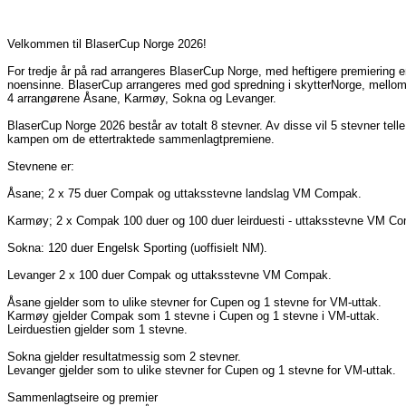
Velkommen til BlaserCup Norge 2026!
For tredje år på rad arrangeres BlaserCup Norge, med heftigere premiering 
noensinne. BlaserCup arrangeres med god spredning i skytterNorge, mello
4 arrangørene Åsane, Karmøy, Sokna og Levanger.
BlaserCup Norge 2026 består av totalt 8 stevner. Av disse vil 5 stevner telle
kampen om de ettertraktede sammenlagtpremiene.
Stevnene er:
Åsane; 2 x 75 duer Compak og uttaksstevne landslag VM Compak.
Karmøy; 2 x Compak 100 duer og 100 duer leirduesti - uttaksstevne VM C
Sokna: 120 duer Engelsk Sporting (uoffisielt NM).
Levanger 2 x 100 duer Compak og uttaksstevne VM Compak.
Åsane gjelder som to ulike stevner for Cupen og 1 stevne for VM-uttak.
Karmøy gjelder Compak som 1 stevne i Cupen og 1 stevne i VM-uttak.
Leirduestien gjelder som 1 stevne.
Sokna gjelder resultatmessig som 2 stevner.
Levanger gjelder som to ulike stevner for Cupen og 1 stevne for VM-uttak.
Sammenlagtseire og premier