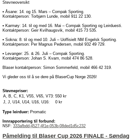
Stevneoversikt
• Åsane: 14. og 15. Mars – Compak Sporting.
Kontaktperson: Torbjørn Lunde, mobil 911 22 130.
• Karmøy: 14. til og med 16. Mai – Compak Sporting og Leirduesti.
Kontaktperson: Geir Kvilhaugsvik, mobil 415 73 535.
• Sokna: 8. til og med 10. Juli – Uoffisielt NM Engelsk Sporting.
Kontaktperson: Per Magnus Pedersen, mobil 932 49 729.
• Levanger: 25. & 26. Juli – Compak Sporting.
Kontaktperson: Johan S. Kvam, mobil 474 86 528.
Blaser kontaktperson: Simon Sommerfeld, mobil 466 42 319.
Vi gleder oss til å se dere på BlaserCup Norge 2026!
Stevnepriser:
A, B, C, K1, V55, V65, V73:
550 kr
J, J, U14, U14, U16, U16:
0 kr
Type leirduer:
Promatic
Innrapportering til forbund:
NSF:
333afbdd-4527-4f1e-053b-08ded1d5c232
Påmelding til Blaser Cup 2026 FINALE - Søndag