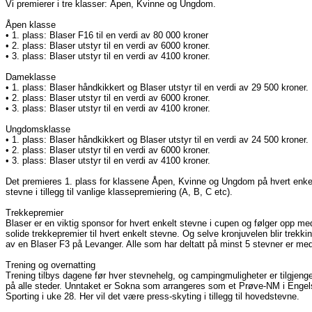
Vi premierer i tre klasser: Åpen, Kvinne og Ungdom.
Åpen klasse
• 1. plass: Blaser F16 til en verdi av 80 000 kroner
• 2. plass: Blaser utstyr til en verdi av 6000 kroner.
• 3. plass: Blaser utstyr til en verdi av 4100 kroner.
Dameklasse
• 1. plass: Blaser håndkikkert og Blaser utstyr til en verdi av 29 500 kroner.
• 2. plass: Blaser utstyr til en verdi av 6000 kroner.
• 3. plass: Blaser utstyr til en verdi av 4100 kroner.
Ungdomsklasse
• 1. plass: Blaser håndkikkert og Blaser utstyr til en verdi av 24 500 kroner.
• 2. plass: Blaser utstyr til en verdi av 6000 kroner.
• 3. plass: Blaser utstyr til en verdi av 4100 kroner.
Det premieres 1. plass for klassene Åpen, Kvinne og Ungdom på hvert enke
stevne i tillegg til vanlige klassepremiering (A, B, C etc).
Trekkepremier
Blaser er en viktig sponsor for hvert enkelt stevne i cupen og følger opp me
solide trekkepremier til hvert enkelt stevne. Og selve kronjuvelen blir trekki
av en Blaser F3 på Levanger. Alle som har deltatt på minst 5 stevner er me
Trening og overnatting
Trening tilbys dagene før hver stevnehelg, og campingmuligheter er tilgjenge
på alle steder. Unntaket er Sokna som arrangeres som et Prøve-NM i Engel
Sporting i uke 28. Her vil det være press-skyting i tillegg til hovedstevne.