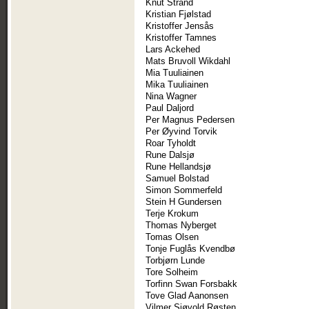
Knut Strand
Kristian Fjølstad
Kristoffer Jensås
Kristoffer Tamnes
Lars Ackehed
Mats Bruvoll Wikdahl
Mia Tuuliainen
Mika Tuuliainen
Nina Wagner
Paul Daljord
Per Magnus Pedersen
Per Øyvind Torvik
Roar Tyholdt
Rune Dalsjø
Rune Hellandsjø
Samuel Bolstad
Simon Sommerfeld
Stein H Gundersen
Terje Krokum
Thomas Nyberget
Tomas Olsen
Tonje Fuglås Kvendbø
Torbjørn Lunde
Tore Solheim
Torfinn Swan Forsbakk
Tove Glad Aanonsen
Vilmer Sjøvold Røsten