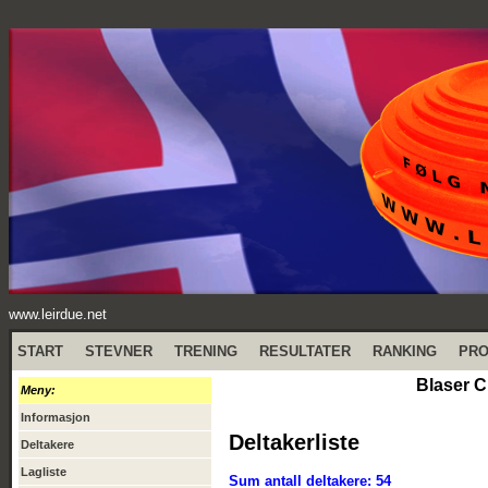
www.leirdue.net
START
STEVNER
TRENING
RESULTATER
RANKING
PR
Blaser 
Meny:
Informasjon
Deltakerliste
Deltakere
Lagliste
Sum antall deltakere: 54