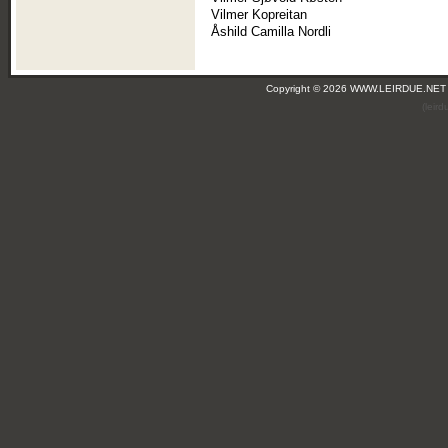
Vilmer Kopreitan
Åshild Camilla Nordli
Copyright © 2026 WWW.LEIRDUE.NET
(leir