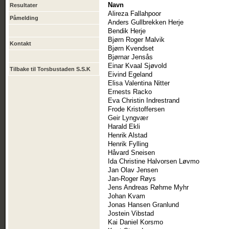
Navn
Resultater
Alireza Fallahpoor
Påmelding
Anders Gullbrekken Herje
Bendik Herje
Bjørn Roger Malvik
Kontakt
Bjørn Kvendset
Bjørnar Jensås
Einar Kvaal Sjøvold
Tilbake til Torsbustaden S.S.K
Eivind Egeland
Elisa Valentina Nitter
Ernests Racko
Eva Christin Indrestrand
Frode Kristoffersen
Geir Lyngvær
Harald Ekli
Henrik Alstad
Henrik Fylling
Håvard Sneisen
Ida Christine Halvorsen Løvmo
Jan Olav Jensen
Jan-Roger Røys
Jens Andreas Røhme Myhr
Johan Kvam
Jonas Hansen Granlund
Jostein Vibstad
Kai Daniel Korsmo