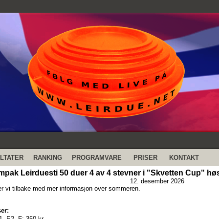
LTATER
RANKING
PROGRAMVARE
PRISER
KONTAKT
pak Leirduesti 50 duer 4 av 4 stevner i "Skvetten Cup" høs
12. desember 2026
 vi tilbake med mer informasjon over sommeren.
er:
1, E2, F:
350 kr