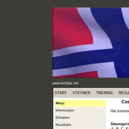
www.leirdue.net
START
STEVNER
TRENING
RESU
Com
Meny:
Informasjon
Her kommer
Deltakere
Stevnepris
Resultater
A, B, C, E