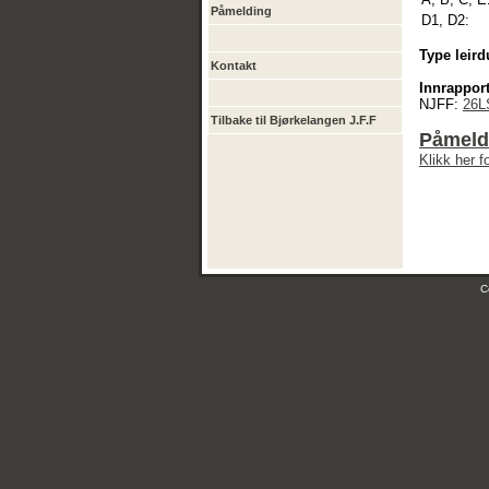
Påmelding
D1, D2:
Type leird
Kontakt
Innrapport
NJFF:
26L
Tilbake til Bjørkelangen J.F.F
Påmeldi
Klikk her 
C