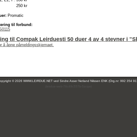
250 kr
uer:
Promatic
ering til forbund:
S0115
ng til Compak Leirduesti 50 duer 4 av 4 stevner i "
for å åpne påmeldingsskjemaet.
opyright © 2026 WWW.LEIRDUE.NET ved
Sindre Asser Netland Nilssen ENK (Org.nr: 992 354 91
(leirdue-web-76c49c557b-5zcqw)