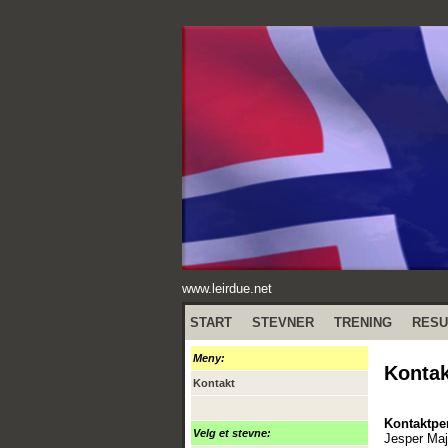
www.leirdue.net
START
STEVNER
TRENING
RESU
Meny:
Kontak
Kontakt
Kontaktpe
Velg et stevne:
Jesper Maj