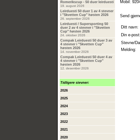
Mobil: 920
Romerikscup - 50 duer leirduesti
19. august 2026
Leirduesti 50 duer 1 av 4 stevner
i "Skvetten Cup" høsten 2026
Send gjern
26. september 2026
Leirduesti / Supersporting 50
Ditt navn:
duer 2 av 4 stevner i "Skvetten
Cup" høsten 2026
Din e-post
24. oktober 2026
Compak Leirduesti 50 duer 3 av
Stevne/Da
4 stevner i "Skvetten Cup"
høsten 2026
Melding:
14. november 2026
Compak Leirduesti 50 duer 4 av
4 stevner i "Skvetten Cup"
høsten 2026
12. desember 2026
Tidligere stevner:
2026
2025
2024
2023
2022
2021
2020