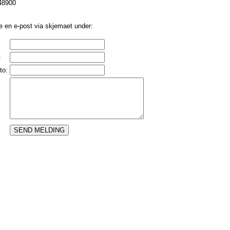
48900
e en e-post via skjemaet under:
:
to: