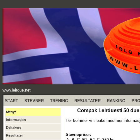
www.leirdue.net
START
STEVNER
TRENING
RESULTATER
RANKING
PR
Compak Leirduesti 50 duer
Meny:
Informasjon
Her kommer vi tilbake med mer informa
Deltakere
Stevnepriser:
Resultater
A, B, C, E1, E2, F:
350 kr