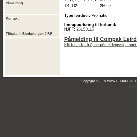
Påmelding
D1, D2:
250 kr
Type leirduer:
Promatic
Kontakt
Innrapportering til forbund:
NJFF:
26LS0115
Tilbake til Bjørkelangen J.F.F
Påmelding til Compak Leirdu
Klikk her for å åpne påmeldingsskjemaet
Copyright © 2026 WWW.LEIRDUE.NET
(leir