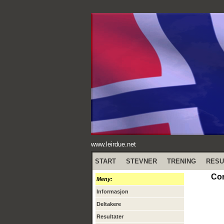
www.leirdue.net
START
STEVNER
TRENING
RESU
Com
Meny:
Informasjon
Deltakere
Resultater