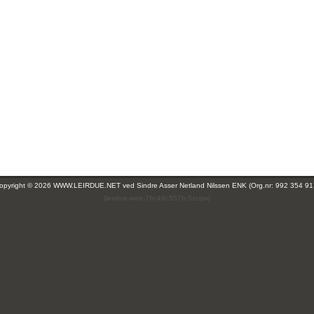
opyright © 2026 WWW.LEIRDUE.NET ved
Sindre Asser Netland Nilssen ENK (Org.nr: 992 354 91
(leirdue-web-76c49c557b-5zcqw)