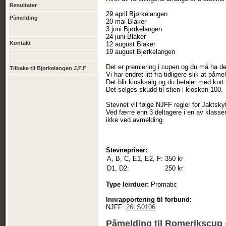
Resultater
29 april Bjørkelangen
Påmelding
20 mai Blaker
3 juni Bjørkelangen
24 juni Blaker
Kontakt
12 august Blaker
19 august Bjørkelangen
Det er premiering i cupen og du må ha del
Tilbake til Bjørkelangen J.F.F
Vi har endret litt fra tidligere slik at påm
Det blir kiosksalg og du betaler med kort
Det selges skudd til stien i kiosken 100
Stevnet vil følge NJFF regler for Jaktsk
Ved færre enn 3 deltagere i en av klass
ikke ved avmelding.
Stevnepriser:
A, B, C, E1, E2, F:
350 kr
D1, D2:
250 kr
Type leirduer:
Promatic
Innrapportering til forbund:
NJFF:
26LS0106
Påmelding til Romerikscup -