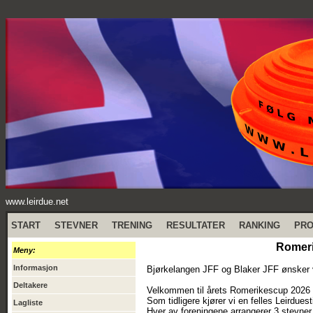
www.leirdue.net
START
STEVNER
TRENING
RESULTATER
RANKING
PR
Romeri
Meny:
Informasjon
Bjørkelangen JFF og Blaker JFF ønsker v
Deltakere
Velkommen til årets Romerikescup 2026
Som tidligere kjører vi en felles Leirdue
Lagliste
Hver av foreningene arrangerer 3 stevner