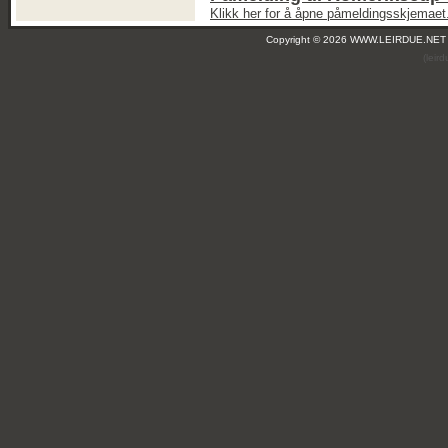
Klikk her for å åpne påmeldingsskjemaet
Copyright © 2026 WWW.LEIRDUE.NET
(leir