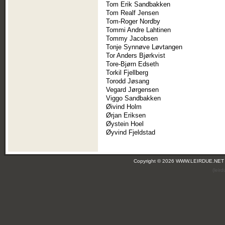
Tom Erik Sandbakken
Tom Realf Jensen
Tom-Roger Nordby
Tommi Andre Lahtinen
Tommy Jacobsen
Tonje Synnøve Løvtangen
Tor Anders Bjørkvist
Tore-Bjørn Edseth
Torkil Fjellberg
Torodd Jøsang
Vegard Jørgensen
Viggo Sandbakken
Øivind Holm
Ørjan Eriksen
Øystein Hoel
Øyvind Fjeldstad
Copyright © 2026 WWW.LEIRDUE.NET
(leir