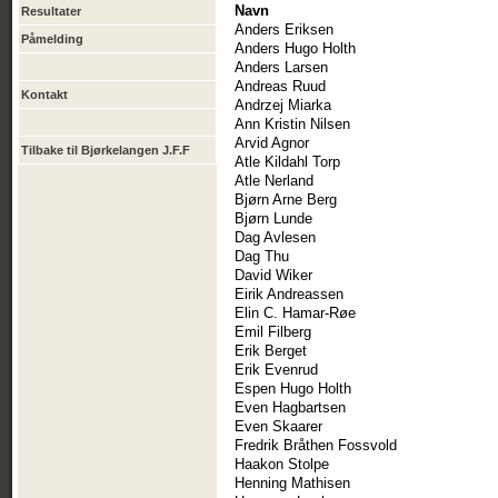
Navn
Resultater
Anders Eriksen
Påmelding
Anders Hugo Holth
Anders Larsen
Andreas Ruud
Kontakt
Andrzej Miarka
Ann Kristin Nilsen
Arvid Agnor
Tilbake til Bjørkelangen J.F.F
Atle Kildahl Torp
Atle Nerland
Bjørn Arne Berg
Bjørn Lunde
Dag Avlesen
Dag Thu
David Wiker
Eirik Andreassen
Elin C. Hamar-Røe
Emil Filberg
Erik Berget
Erik Evenrud
Espen Hugo Holth
Even Hagbartsen
Even Skaarer
Fredrik Bråthen Fossvold
Haakon Stolpe
Henning Mathisen