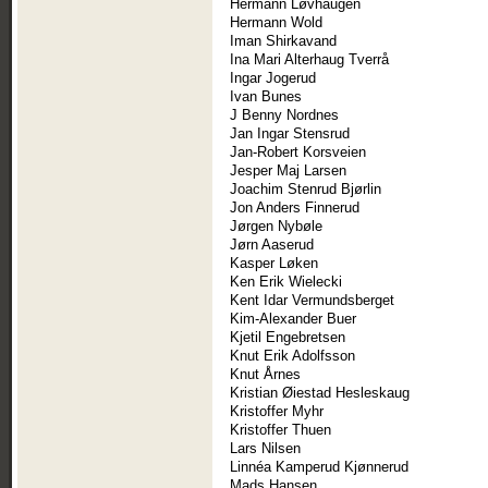
Hermann Løvhaugen
Hermann Wold
Iman Shirkavand
Ina Mari Alterhaug Tverrå
Ingar Jogerud
Ivan Bunes
J Benny Nordnes
Jan Ingar Stensrud
Jan-Robert Korsveien
Jesper Maj Larsen
Joachim Stenrud Bjørlin
Jon Anders Finnerud
Jørgen Nybøle
Jørn Aaserud
Kasper Løken
Ken Erik Wielecki
Kent Idar Vermundsberget
Kim-Alexander Buer
Kjetil Engebretsen
Knut Erik Adolfsson
Knut Årnes
Kristian Øiestad Hesleskaug
Kristoffer Myhr
Kristoffer Thuen
Lars Nilsen
Linnéa Kamperud Kjønnerud
Mads Hansen