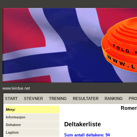
www.leirdue.net
START
STEVNER
TRENING
RESULTATER
RANKING
PR
Romeri
Meny:
Informasjon
Deltakerliste
Deltakere
Lagliste
Sum antall deltakere: 94