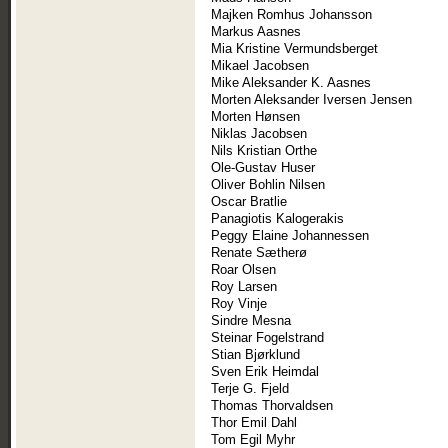
Majken Romhus Johansson
Markus Aasnes
Mia Kristine Vermundsberget
Mikael Jacobsen
Mike Aleksander K. Aasnes
Morten Aleksander Iversen Jensen
Morten Hønsen
Niklas Jacobsen
Nils Kristian Orthe
Ole-Gustav Huser
Oliver Bohlin Nilsen
Oscar Bratlie
Panagiotis Kalogerakis
Peggy Elaine Johannessen
Renate Sætherø
Roar Olsen
Roy Larsen
Roy Vinje
Sindre Mesna
Steinar Fogelstrand
Stian Bjørklund
Sven Erik Heimdal
Terje G. Fjeld
Thomas Thorvaldsen
Thor Emil Dahl
Tom Egil Myhr