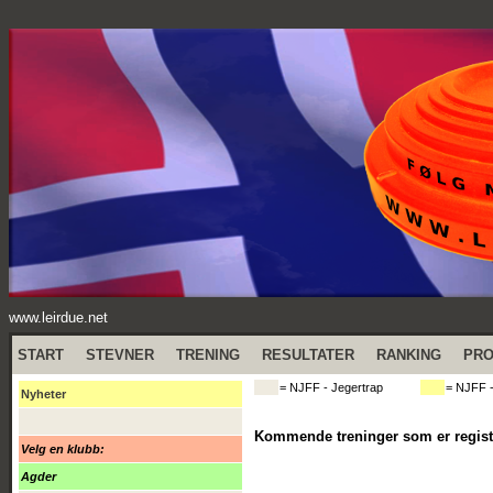
www.leirdue.net
START
STEVNER
TRENING
RESULTATER
RANKING
PR
= NJFF - Jegertrap
= NJFF -
Nyheter
Kommende treninger som er registr
Velg en klubb:
Agder