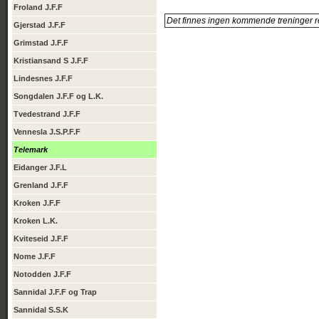
Froland J.F.F
Det finnes ingen kommende treninger re
Gjerstad J.F.F
Grimstad J.F.F
Kristiansand S J.F.F
Lindesnes J.F.F
Songdalen J.F.F og L.K.
Tvedestrand J.F.F
Vennesla J.S.P.F.F
Telemark
Eidanger J.F.L
Grenland J.F.F
Kroken J.F.F
Kroken L.K.
Kviteseid J.F.F
Nome J.F.F
Notodden J.F.F
Sannidal J.F.F og Trap
Sannidal S.S.K