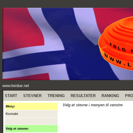
www.leirdue.net
START
STEVNER
TRENING
RESULTATER
RANKING
PR
Velg et stevne i menyen til venstre
Meny:
Kontakt
Velg et stevne: