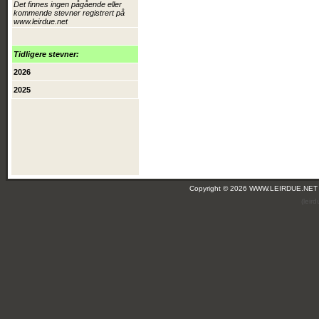
Det finnes ingen pågående eller
kommende stevner registrert på
www.leirdue.net
Tidligere stevner:
2026
2025
Copyright © 2026 WWW.LEIRDUE.NET
(leir