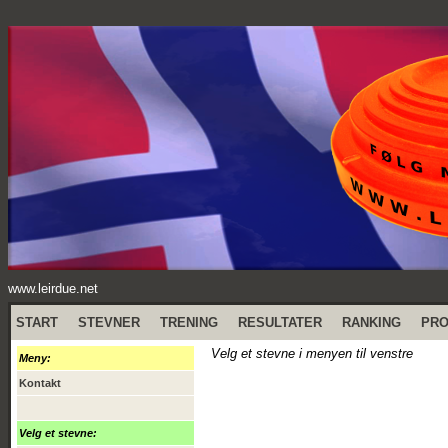
www.leirdue.net
START
STEVNER
TRENING
RESULTATER
RANKING
PR
Velg et stevne i menyen til venstre
Meny:
Kontakt
Velg et stevne: