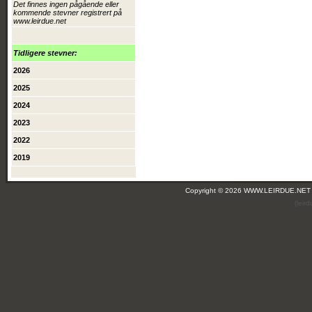
Det finnes ingen pågående eller
kommende stevner registrert på
www.leirdue.net
Tidligere stevner:
2026
2025
2024
2023
2022
2019
Copyright © 2026 WWW.LEIRDUE.NET
(leir