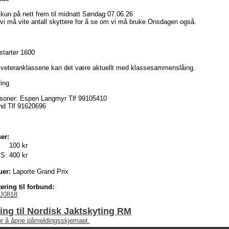
kun på nett frem til midnatt Søndag 07.06.26
 vi må vite antall skyttere for å se om vi må bruke Onsdagen også.
starter 1600
g veteranklassene kan det være aktuellt med klassesammenslåing.
ring
soner: Espen Langmyr Tlf 99105410
and Tlf 91620696
er:
100 kr
 S:
400 kr
uer:
Laporte Grand Prix
ering til forbund:
J0818
ng til Nordisk Jaktskyting RM
for å åpne påmeldingsskjemaet.