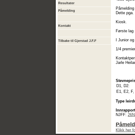
Resultater
Påmelding 
Påmelding
Dette pga.
Kiosk.
Kontakt
Første lag 
I Junior o
Tilbake til Gjerstad J.F.F
1/4 premie
Kontaktper
Jarle Heil
Stevnepris
D1, D2:
E1, E2, F,
Type leird
Innrapport
NJFF:
26N
Påmeldi
Klikk her 