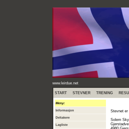
www.leirdue.net
START
STEVNER
TRENING
RESU
Meny:
Informasjon
Stevnet er
Deltakere
Solem Sky
Gjerstadve
Lagliste
4980 Gjers