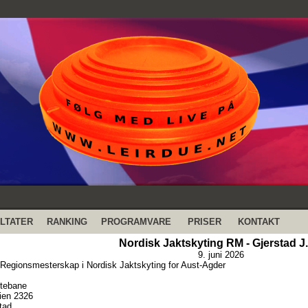
LTATER
RANKING
PROGRAMVARE
PRISER
KONTAKT
Nordisk Jaktskyting RM - Gjerstad J.
9. juni 2026
 Regionsmesterskap i Nordisk Jaktskyting for Aust-Agder
tebane
ien 2326
tad